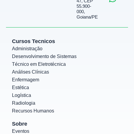
47, CEP
c
a
s
55.900-
e
t
t
000,
Goiana/PE
b
s
a
o
a
g
o
p
r
Cursos Tecnicos
k
p
a
Administração
m
Desenvolvimento de Sistemas
Técnico em Eletrotécnica
Análises Clínicas
Enfermagem
Estética
Logística
Radiologia
Recursos Humanos
Sobre
Eventos