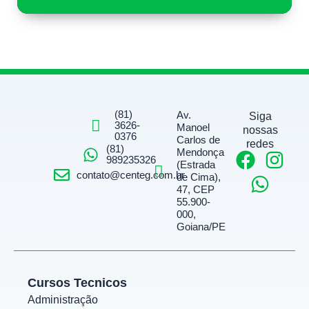
(81)
Av.
Siga
3626-
Manoel
nossas
0376
Carlos de
redes
(81)
Mendonça
F
W
I
989235326
(Estrada
a
h
n
contato@centeg.com.br
de Cima),
47, CEP
c
a
s
55.900-
e
t
t
000,
Goiana/PE
b
s
a
o
a
g
o
p
r
Cursos Tecnicos
k
p
a
Administração