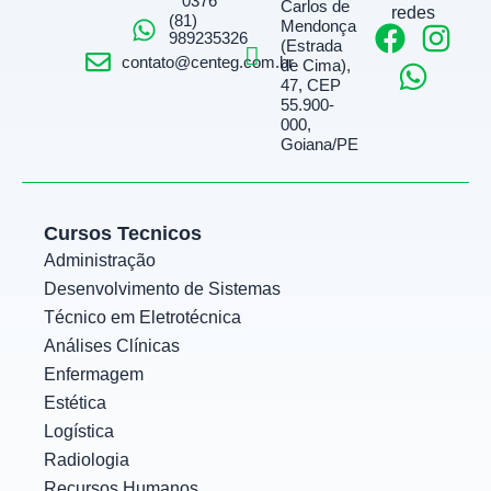
0376
Carlos de
redes
(81)
Mendonça
F
W
I
989235326
(Estrada
a
h
n
contato@centeg.com.br
de Cima),
47, CEP
c
a
s
55.900-
e
t
t
000,
Goiana/PE
b
s
a
o
a
g
o
p
r
Cursos Tecnicos
k
p
a
Administração
m
Desenvolvimento de Sistemas
Técnico em Eletrotécnica
Análises Clínicas
Enfermagem
Estética
Logística
Radiologia
Recursos Humanos